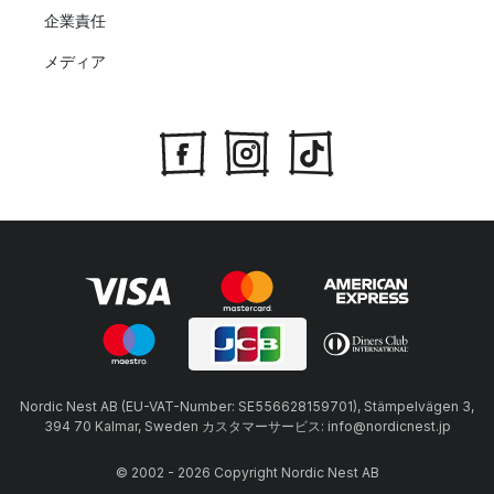
企業責任
メディア
Nordic Nest AB (EU-VAT-Number: SE556628159701), Stämpelvägen 3,
394 70 Kalmar, Sweden カスタマーサービス: info@nordicnest.jp
© 2002 - 2026 Copyright Nordic Nest AB