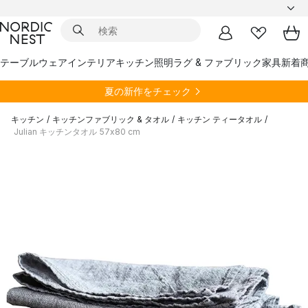
テーブルウェア
インテリア
キッチン
照明
ラグ & ファブリック
家具
新着
夏の新作をチェック
キッチン
/
キッチンファブリック & タオル
/
キッチン ティータオル
/
Julian キッチンタオル 57x80 cm