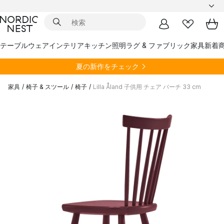
テーブルウェア
インテリア
キッチン
照明
ラグ & ファブリック
家具
新着
夏の新作をチェック
家具
/
椅子 & スツール
/
椅子
/
Lilla Åland 子供用 チェア バーチ 33 cm