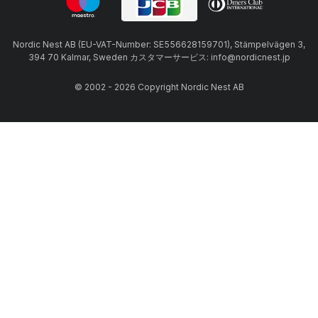
Nordic Nest AB (EU-VAT-Number: SE556628159701), Stämpelvägen 3,
394 70 Kalmar, Sweden カスタマーサービス: info@nordicnest.jp
© 2002 - 2026 Copyright Nordic Nest AB