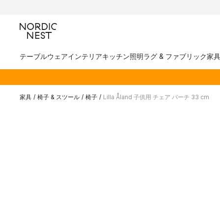
テーブルウェア
インテリア
キッチン
照明
ラグ & ファブリック
家
家具
/
椅子 & スツール
/
椅子
/
Lilla Åland 子供用 チェア バーチ 33 cm