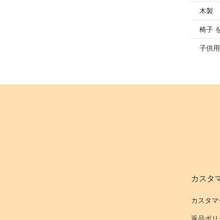
木製 
椅子 
子供用
カスタ
カスタマ
返品ポリ