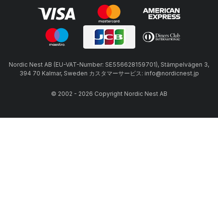
Nordic Nest AB (EU-VAT-Number: SE556628159701), Stämpelvägen 3,
394 70 Kalmar, Sweden カスタマーサービス: info@nordicnest.jp
© 2002 - 2026 Copyright Nordic Nest AB