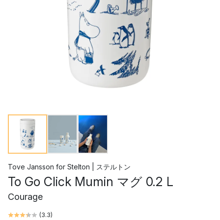
Tove Jansson
for
Stelton | ステルトン
To Go Click Mumin マグ 0.2 L
Courage
(
3.3
)