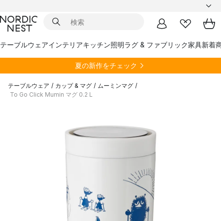
テーブルウェア
インテリア
キッチン
照明
ラグ & ファブリック
家具
新着
夏の新作をチェック
テーブルウェア
/
カップ & マグ
/
ムーミンマグ
/
To Go Click Mumin マグ 0.2 L