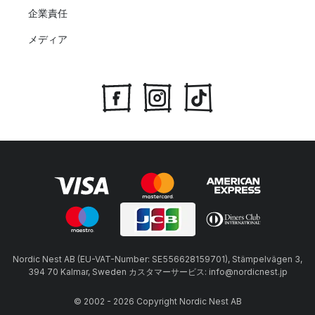
企業責任
メディア
Nordic Nest AB (EU-VAT-Number: SE556628159701), Stämpelvägen 3,
394 70 Kalmar, Sweden カスタマーサービス: info@nordicnest.jp
© 2002 - 2026 Copyright Nordic Nest AB