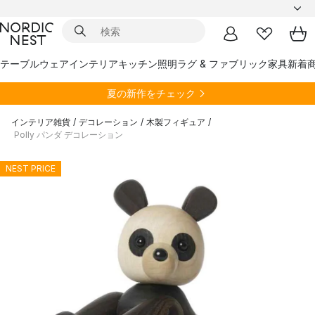
テーブルウェア
インテリア
キッチン
照明
ラグ & ファブリック
家具
新着
夏の新作をチェック
インテリア雑貨
/
デコレーション
/
木製フィギュア
/
Polly パンダ デコレーション
NEST PRICE