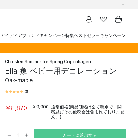
トアイディア
ブランド
キャンペーン
特集
ベストセラー
キャンペーン
Chresten Sommer
for
Spring Copenhagen
Ella 象 ベビー用デコレーション
Oak-maple
(
5
)
￥9,900
通常価格(商品価格は全て税別で、関
￥8,870
税及びその他税金は含まれておりませ
ん。)
カートに追加する