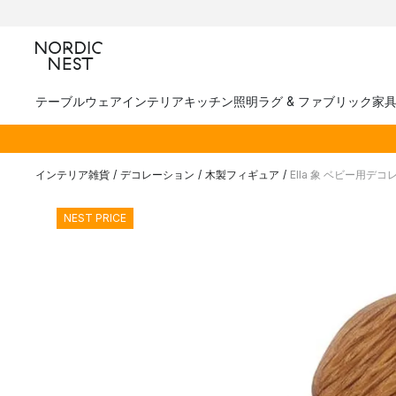
テーブルウェア
インテリア
キッチン
照明
ラグ & ファブリック
家
インテリア雑貨
/
デコレーション
/
木製フィギュア
/
Ella 象 ベビー用デ
NEST PRICE