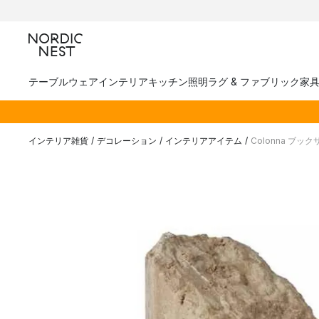
テーブルウェア
インテリア
キッチン
照明
ラグ & ファブリック
家
インテリア雑貨
/
デコレーション
/
インテリアアイテム
/
Colonna ブッ