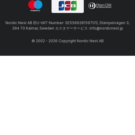
Nordic Nest AB (EU-VAT-Number: SE556628159701), Stämpelvägen 3,
394 70 Kalmar, Sweden カスタマーサービス: info@nordicnest.jp
© 2002 - 2026 Copyright Nordic Nest AB