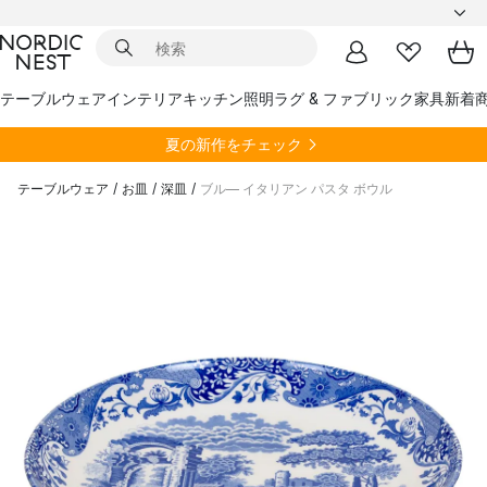
テーブルウェア
インテリア
キッチン
照明
ラグ & ファブリック
家具
新着
夏の新作をチェック
テーブルウェア
/
お皿
/
深皿
/
ブル― イタリアン パスタ ボウル