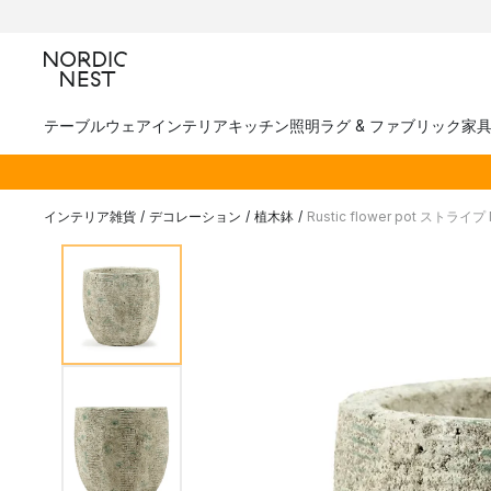
テーブルウェア
インテリア
キッチン
照明
ラグ & ファブリック
家
インテリア雑貨
/
デコレーション
/
植木鉢
/
Rustic flower pot ストライプ 