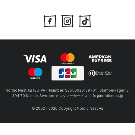
Nordic Nest AB (EU-VAT-Number: SE556628159701), Stämpelvägen 3,
394 70 Kalmar, Sweden カスタマーサービス: info@nordicnest.jp
© 2002 - 2026 Copyright Nordic Nest AB