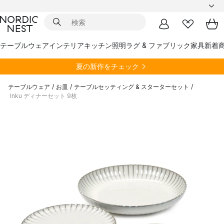
テーブルウェア
インテリア
キッチン
照明
ラグ & ファブリック
家具
新着
夏の新作をチェック
テーブルウェア
/
お皿
/
テーブルセッティング & スターターセット
/
Inku ディナーセット 9枚