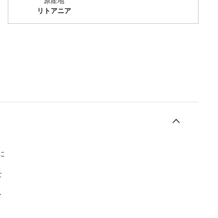
原産地
リトアニア
に
な
ー