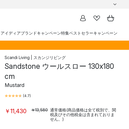
トアイディア
ブランド
キャンペーン
特集
ベストセラー
キャンペーン
Scandi Living | スカンジリビング
Sandstone ウールスロー 130x180
cm
Mustard
(
4.7
)
￥13,580
通常価格(商品価格は全て税別で、関
￥11,430
税及びその他税金は含まれておりま
せん。)