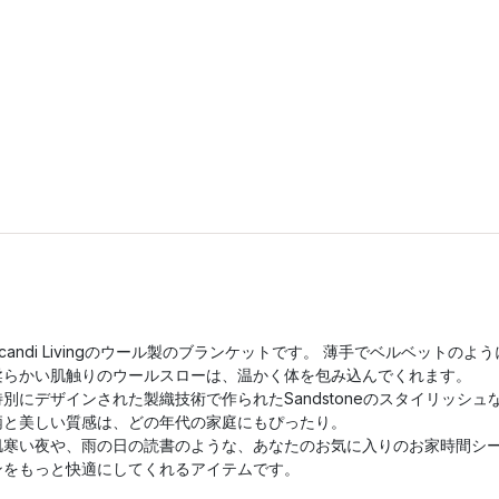
Scandi Livingのウール製のブランケットです。 薄手でベルベットのよう
柔らかい肌触りのウールスローは、温かく体を包み込んでくれます。
特別にデザインされた製織技術で作られたSandstoneのスタイリッシュ
柄と美しい質感は、どの年代の家庭にもぴったり。
肌寒い夜や、雨の日の読書のような、あなたのお気に入りのお家時間シ
ンをもっと快適にしてくれるアイテムです。