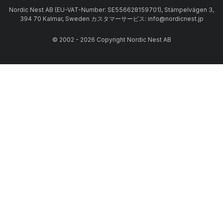
Nordic Nest AB (EU-VAT-Number: SE556628159701), Stämpelvägen 3,
394 70 Kalmar, Sweden カスタマーサービス: info@nordicnest.jp
© 2002 - 2026 Copyright Nordic Nest AB