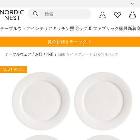
テーブルウェア
インテリア
キッチン
照明
ラグ & ファブリック
家具
新着
夏の新作をチェック
テーブルウェア
/
お皿
/
小皿
/
Kalk サイドプレート 21 cm 4パック
NEST PRICE