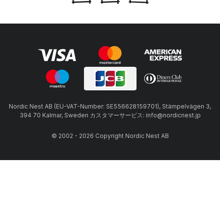
Nordic Nest AB (EU-VAT-Number: SE556628159701), Stämpelvägen 3,
394 70 Kalmar, Sweden カスタマーサービス: info@nordicnest.jp
© 2002 - 2026 Copyright Nordic Nest AB