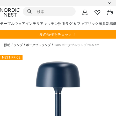
テーブルウェア
インテリア
キッチン
照明
ラグ & ファブリック
家具
新着
夏の新作をチェック
照明
/
ランプ
/
ポータブルランプ
/
Halo ポータブルランプ 25.5 cm
NEST PRICE