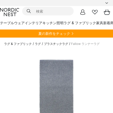
テーブルウェア
インテリア
キッチン
照明
ラグ & ファブリック
家具
新着
夏の新作をチェック
ラグ & ファブリック
/
ラグ
/
プラスチックラグ
/
Fallow ランナーラグ