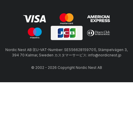
Nordic Nest AB (EU-VAT-Number: SE556628159701), Stämpelvägen 3,
394 70 Kalmar, Sweden カスタマーサービス: info@nordicnest.jp
© 2002 - 2026 Copyright Nordic Nest AB