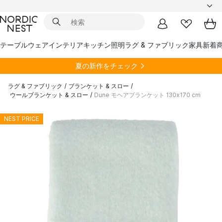
テーブルウェア
インテリア
キッチン
照明
ラグ & ファブリック
家具
新着
夏の新作をチェック
ラグ & ファブリック
/
ブランケット & スロー
/
ウールブランケット & スロー
/
Dune モヘアブランケット 130x170 cm
NEST PRICE