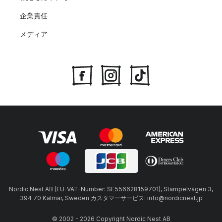
企業責任
メディア
Nordic Nest AB (EU-VAT-Number: SE556628159701), Stämpelvägen 3,
394 70 Kalmar, Sweden カスタマーサービス: info@nordicnest.jp
© 2002 - 2026 Copyright Nordic Nest AB