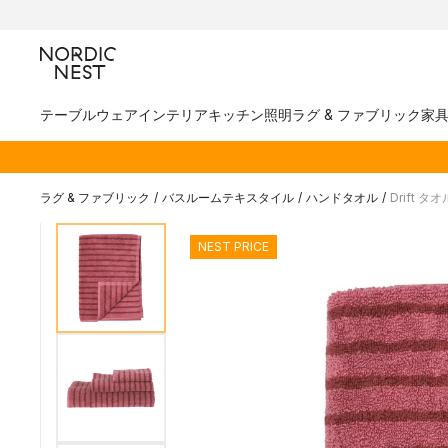
テーブルウェア
インテリア
キッチン
照明
ラグ & ファブリック
家
ラグ & ファブリック
/
バスルームテキスタイル
/
ハンドタオル
/
Drift タオ
NEST PRICE