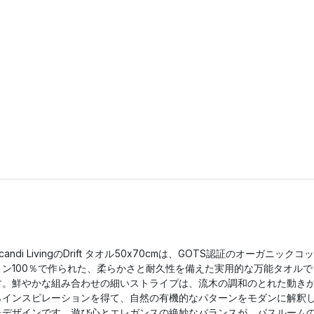
candi LivingのDrift タオル50x70cmは、GOTS認証のオーガニックコッ
トン100％で作られた、柔らかさと耐久性を備えた実用的な万能タオルで
す。鮮やかな組み合わせの細いストライプは、流木の調和のとれた動き
らインスピレーションを得て、自然の有機的なパターンをモダンに解釈
たデザインです。遊び心とエレガンスの絶妙なバランスが、バスルーム