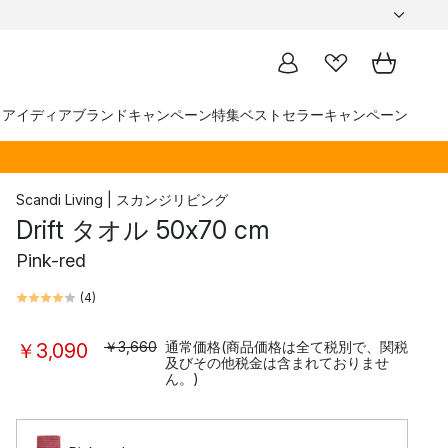
トアイディア
ブランド
キャンペーン
特集
ベストセラー
キャンペーン
Scandi Living | スカンジリビング
Drift タオル 50x70 cm
Pink-red
(
4
)
￥3,660
通常価格(商品価格は全て税別で、関税
￥3,090
及びその他税金は含まれておりませ
ん。)