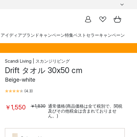
トアイディア
ブランド
キャンペーン
特集
ベストセラー
キャンペーン
Scandi Living | スカンジリビング
Drift タオル 30x50 cm
Beige-white
(
4.3
)
￥1,830
通常価格(商品価格は全て税別で、関税
￥1,550
及びその他税金は含まれておりませ
ん。)