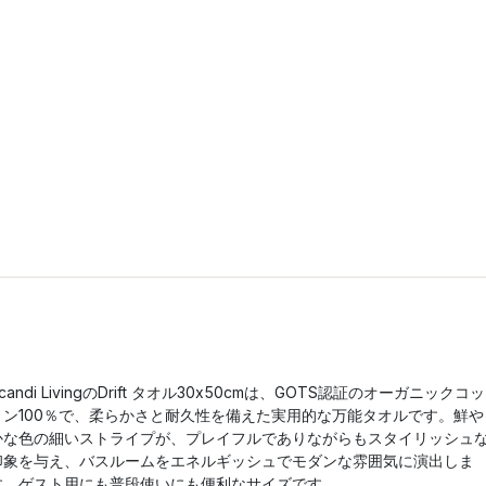
candi LivingのDrift タオル30x50cmは、GOTS認証のオーガニックコッ
トン100％で、柔らかさと耐久性を備えた実用的な万能タオルです。鮮や
かな色の細いストライプが、プレイフルでありながらもスタイリッシュ
印象を与え、バスルームをエネルギッシュでモダンな雰囲気に演出しま
す。ゲスト用にも普段使いにも便利なサイズです。