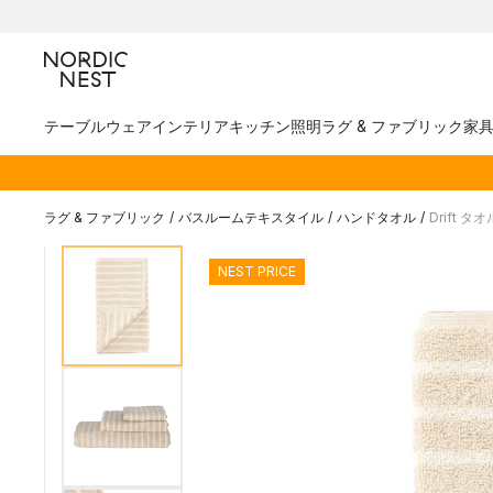
テーブルウェア
インテリア
キッチン
照明
ラグ & ファブリック
家
ラグ & ファブリック
/
バスルームテキスタイル
/
ハンドタオル
/
Drift タオ
NEST PRICE