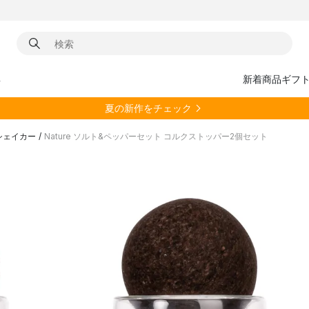
具
新着商品
ギフ
夏の新作をチェック
シェイカー
/
Nature ソルト&ペッパーセット コルクストッパー2個セット