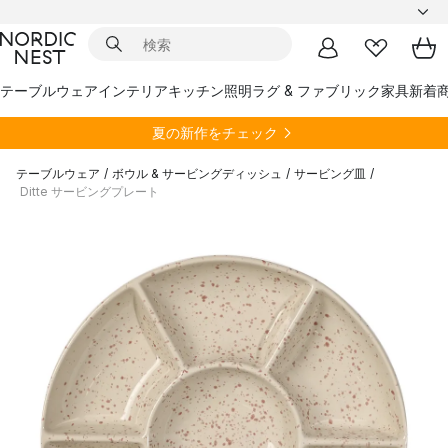
テーブルウェア
インテリア
キッチン
照明
ラグ & ファブリック
家具
新着
夏の新作をチェック
テーブルウェア
/
ボウル & サービングディッシュ
/
サービング皿
/
Ditte サービングプレート