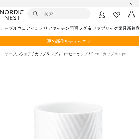
テーブルウェア
インテリア
キッチン
照明
ラグ & ファブリック
家具
新着
夏の新作をチェック
テーブルウェア
/
カップ & マグ
/
コーヒーカップ
/
Blend カップ diagonal