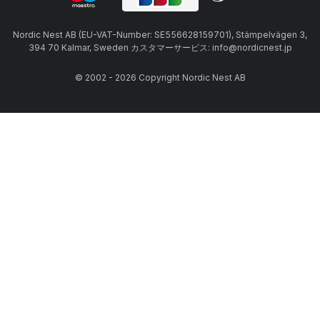
Nordic Nest AB (EU-VAT-Number: SE556628159701), Stämpelvägen 3,
394 70 Kalmar, Sweden カスタマーサービス: info@nordicnest.jp
© 2002 - 2026 Copyright Nordic Nest AB