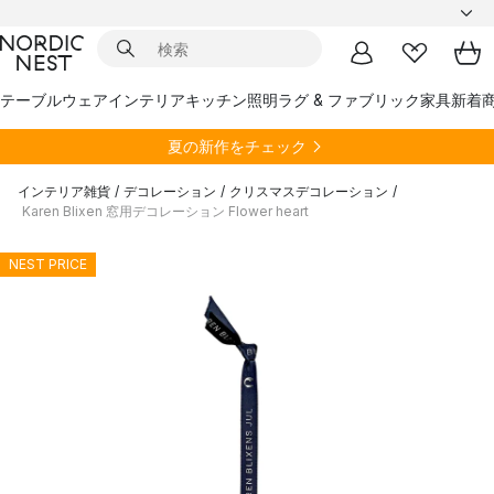
テーブルウェア
インテリア
キッチン
照明
ラグ & ファブリック
家具
新着
夏の新作をチェック
インテリア雑貨
/
デコレーション
/
クリスマスデコレーション
/
Karen Blixen 窓用デコレーション Flower heart
NEST PRICE