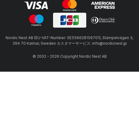
Nordic Nest AB (EU-VAT-Number: SE556628159701), Stämpelvägen 3,
394 70 Kalmar, Sweden カスタマーサービス: info@nordicnest.jp
© 2002 - 2026 Copyright Nordic Nest AB