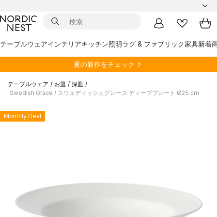
テーブルウェア
インテリア
キッチン
照明
ラグ & ファブリック
家具
新着
夏の新作をチェック
テーブルウェア
/
お皿
/
深皿
/
Swedish Grace / スウェディッシュグレース ディーププレート Ø25 cm
Monthly Deal