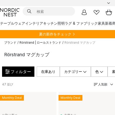
テーブルウェア
インテリア
キッチン
照明
ラグ & ファブリック
家具
新着
夏の新作をチェック
ブランド
/
Rörstrand | ロールストランド
/
Rörstrand マグカップ
Rörstrand マグカップ
フィルター
在庫あり
カテゴリー
色
人気順
47
並び
Monthly Deal
Monthly Deal