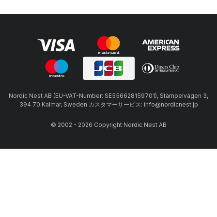
Nordic Nest AB (EU-VAT-Number: SE556628159701), Stämpelvägen 3,
394 70 Kalmar, Sweden カスタマーサービス: info@nordicnest.jp
© 2002 - 2026 Copyright Nordic Nest AB