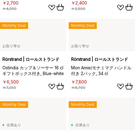
(light blue)
Mist (grey)
￥2,700
￥2,400
￥4,050
￥3,590
Monthly Deal
Monthly Deal
お取り寄せ
お取り寄せ
Rörstrand | ロールストランド
Rörstrand | ロールストランド
Ostindia カップ＆ソーサー 16 cl
Mon Amie/モナミマグ ハンドル
ギフトボックス付き, Blue-white
付き 2パック, 34 cl
￥6,500
￥7,800
￥7,250
￥8,700
Monthly Deal
Monthly Deal
在庫あり
在庫あり