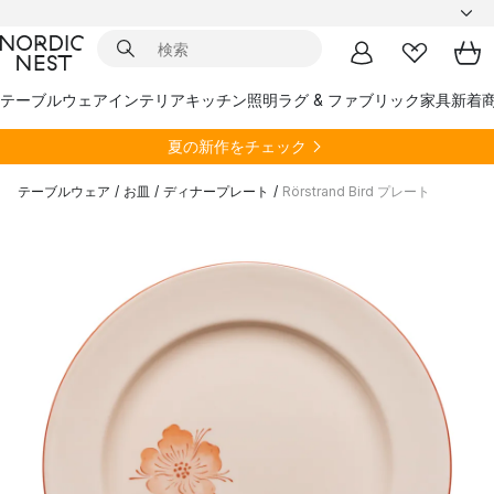
テーブルウェア
インテリア
キッチン
照明
ラグ & ファブリック
家具
新着
夏の新作をチェック
テーブルウェア
/
お皿
/
ディナープレート
/
Rörstrand Bird プレート