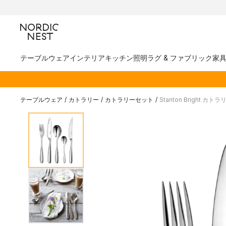
テーブルウェア
インテリア
キッチン
照明
ラグ & ファブリック
家
テーブルウェア
/
カトラリー
/
カトラリーセット
/
Stanton Bright カ