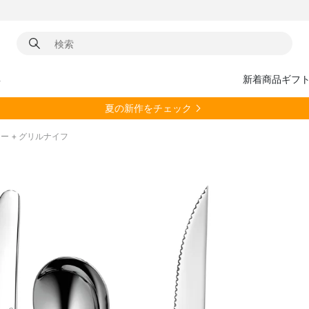
具
新着商品
ギフ
夏の新作をチェック
トラリー + グリルナイフ