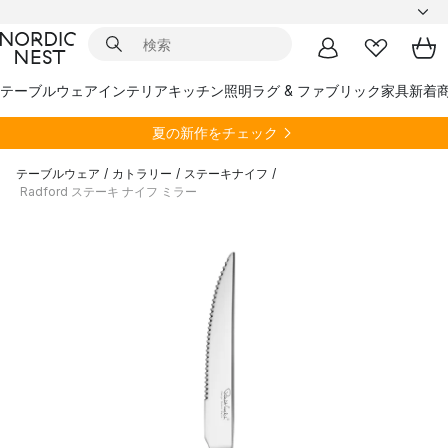
テーブルウェア
インテリア
キッチン
照明
ラグ & ファブリック
家具
新着
夏の新作をチェック
テーブルウェア
/
カトラリー
/
ステーキナイフ
/
Radford ステーキ ナイフ ミラー