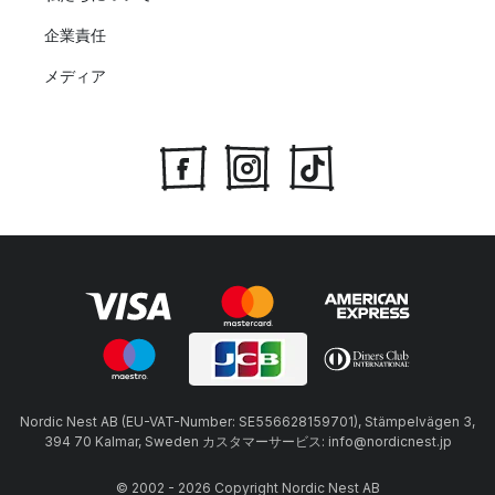
企業責任
メディア
Nordic Nest AB (EU-VAT-Number: SE556628159701), Stämpelvägen 3,
394 70 Kalmar, Sweden カスタマーサービス: info@nordicnest.jp
© 2002 - 2026 Copyright Nordic Nest AB