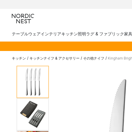
テーブルウェア
インテリア
キッチン
照明
ラグ & ファブリック
家
キッチン
/
キッチンナイフ & アクセサリー
/
その他ナイフ
/
Kingham Br