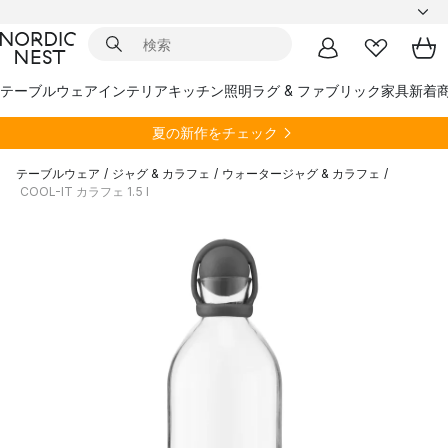
テーブルウェア
インテリア
キッチン
照明
ラグ & ファブリック
家具
新着
夏の新作をチェック
テーブルウェア
/
ジャグ & カラフェ
/
ウォータージャグ & カラフェ
/
COOL-IT カラフェ 1.5 l