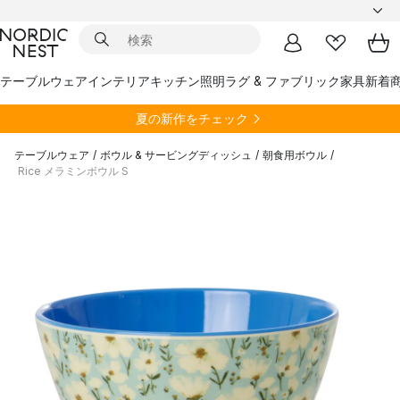
テーブルウェア
インテリア
キッチン
照明
ラグ & ファブリック
家具
新着
夏の新作をチェック
テーブルウェア
/
ボウル & サービングディッシュ
/
朝食用ボウル
/
Rice メラミンボウル S