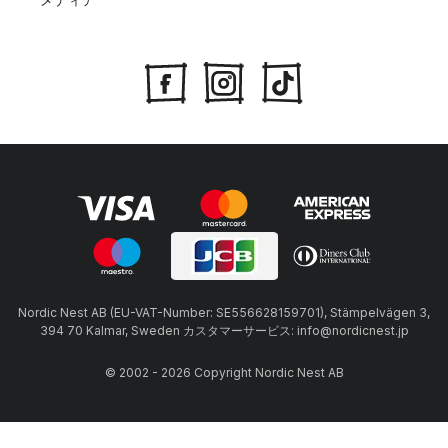
Nordic Nest AB (EU-VAT-Number: SE556628159701), Stämpelvägen 3,
394 70 Kalmar, Sweden カスタマーサービス: info@nordicnest.jp
© 2002 - 2026 Copyright Nordic Nest AB