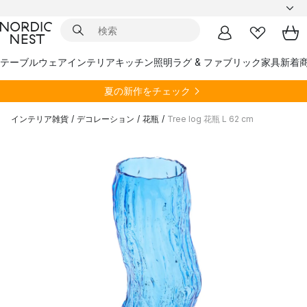
テーブルウェア
インテリア
キッチン
照明
ラグ & ファブリック
家具
新着
夏の新作をチェック
インテリア雑貨
/
デコレーション
/
花瓶
/
Tree log 花瓶 L 62 cm