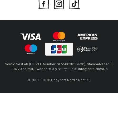
Nordic Nest AB (EU-VAT-Number: SE556628159701), Stämpelvägen 3,
394 70 Kalmar, Sweden カスタマーサービス: info@nordicnest.jp
© 2002 - 2026 Copyright Nordic Nest AB