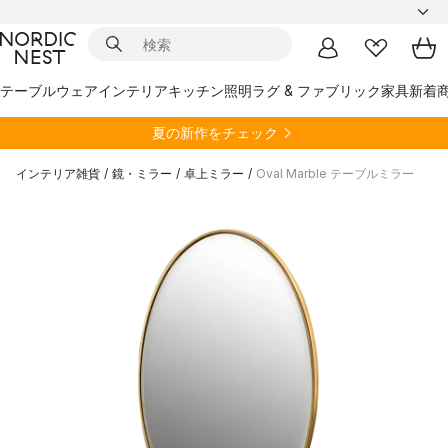
テーブルウェア
インテリア
キッチン
照明
ラグ & ファブリック
家具
新着
夏の新作をチェック
インテリア雑貨
/
鏡・ミラー
/
卓上ミラー
/
Oval Marble テーブルミラー