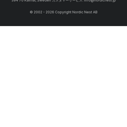
394 70 Kalmar, Sweden カスタマーサービス: info@nordicnest.jp
© 2002 - 2026 Copyright Nordic Nest AB