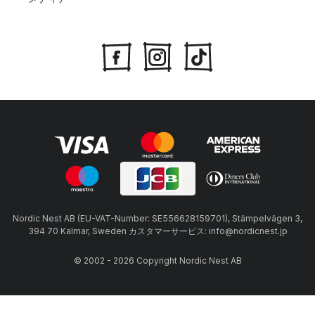
Nordic Nest AB (EU-VAT-Number: SE556628159701), Stämpelvägen 3,
394 70 Kalmar, Sweden カスタマーサービス: info@nordicnest.jp
© 2002 - 2026 Copyright Nordic Nest AB