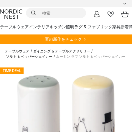
テーブルウェア
インテリア
キッチン
照明
ラグ & ファブリック
家具
新着
夏の新作をチェック
テーブルウェア
/
ダイニング & テーブルアクササリー
/
ソルト & ペッパーシェイカー
/
ムーミン ラブ ソルト & ペッパーシェイカー
TIME DEAL