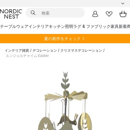
テーブルウェア
インテリア
キッチン
照明
ラグ & ファブリック
家具
新着
夏の新作をチェック
インテリア雑貨
/
デコレーション
/
クリスマスデコレーション
/
エンジェルチャイム Easter