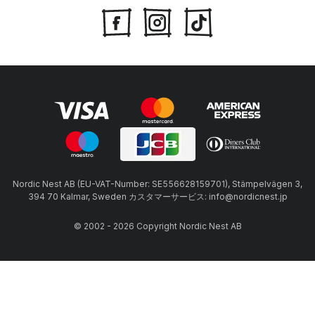
Nordic Nest AB (EU-VAT-Number: SE556628159701), Stämpelvägen 3,
394 70 Kalmar, Sweden カスタマーサービス: info@nordicnest.jp
© 2002 - 2026 Copyright Nordic Nest AB