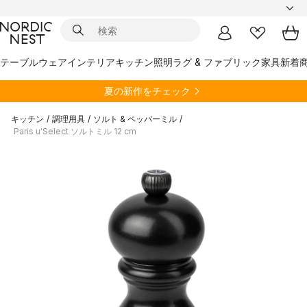
テーブルウェア
インテリア
キッチン
照明
ラグ & ファブリック
家具
新着
夏の新作をチェック
キッチン
/
調理用具
/
ソルト & ペッパーミル
/
Paris u'Select ソルトミル 12 cm