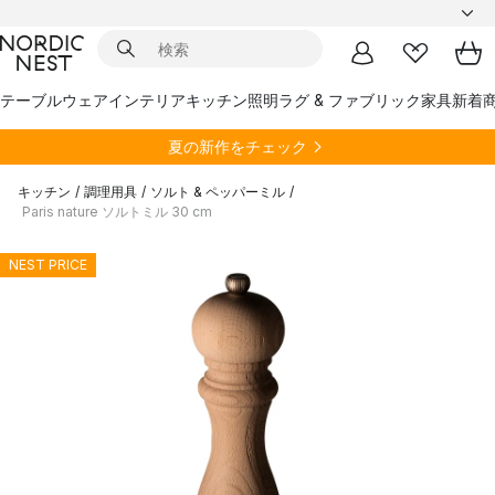
テーブルウェア
インテリア
キッチン
照明
ラグ & ファブリック
家具
新着
夏の新作をチェック
キッチン
/
調理用具
/
ソルト & ペッパーミル
/
Paris nature ソルトミル 30 cm
NEST PRICE