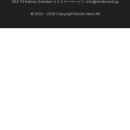
394 70 Kalmar, Sweden カスタマーサービス: info@nordicnest.jp
© 2002 - 2026 Copyright Nordic Nest AB