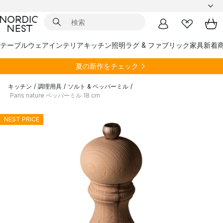
テーブルウェア
インテリア
キッチン
照明
ラグ & ファブリック
家具
新着
夏の新作をチェック
キッチン
/
調理用具
/
ソルト & ペッパーミル
/
Paris nature ペッパーミル 18 cm
NEST PRICE