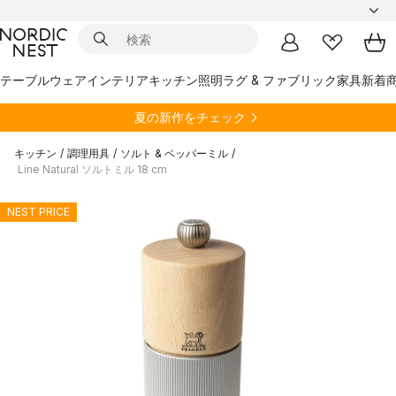
テーブルウェア
インテリア
キッチン
照明
ラグ & ファブリック
家具
新着
夏の新作をチェック
キッチン
/
調理用具
/
ソルト & ペッパーミル
/
Line Natural ソルトミル 18 cm
NEST PRICE