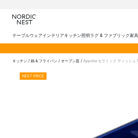
テーブルウェア
インテリア
キッチン
照明
ラグ & ファブリック
家
キッチン
/
鍋 & フライパン
/
オーブン皿
/
Appolia セラミック ディッシュ 1
NEST PRICE