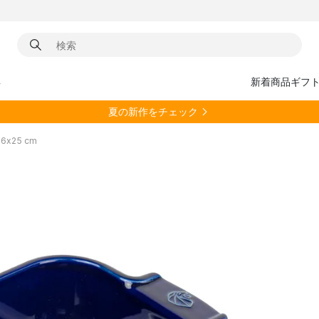
具
新着商品
ギフ
夏の新作をチェック
6x25 cm