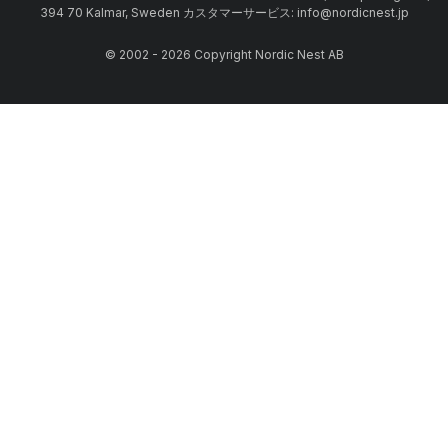
394 70 Kalmar, Sweden カスタマーサービス: info@nordicnest.jp
© 2002 - 2026 Copyright Nordic Nest AB