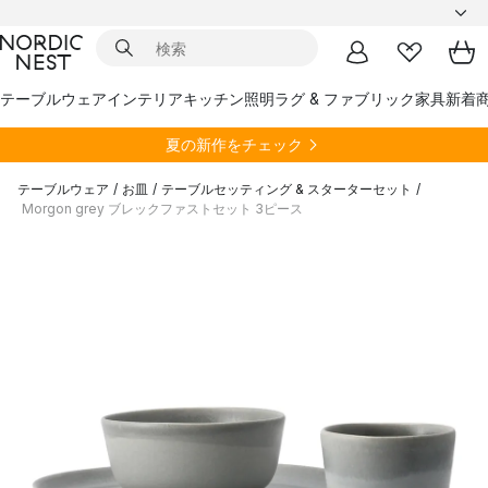
テーブルウェア
インテリア
キッチン
照明
ラグ & ファブリック
家具
新着
夏の新作をチェック
テーブルウェア
/
お皿
/
テーブルセッティング & スターターセット
/
Morgon grey ブレックファストセット 3ピース