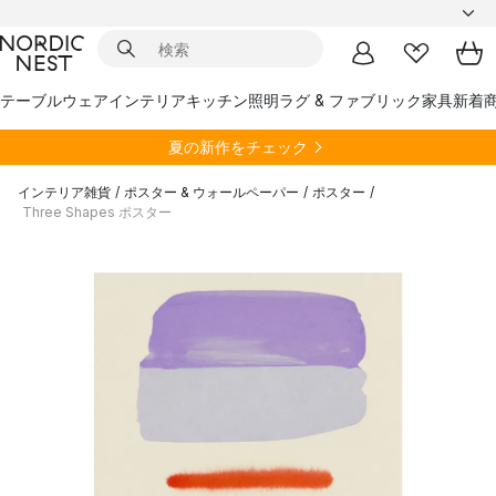
テーブルウェア
インテリア
キッチン
照明
ラグ & ファブリック
家具
新着
夏の新作をチェック
インテリア雑貨
/
ポスター & ウォールペーパー
/
ポスター
/
Three Shapes ポスター