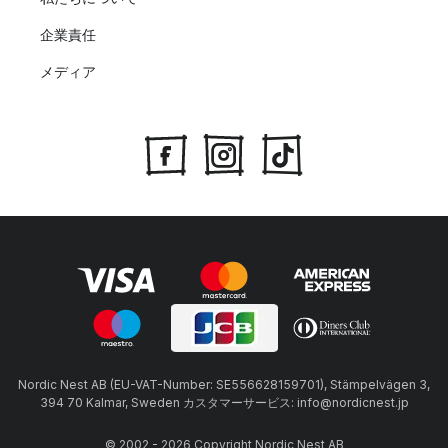
企業責任
メディア
Nordic Nest AB (EU-VAT-Number: SE556628159701), Stämpelvägen 3,
394 70 Kalmar, Sweden カスタマーサービス: info@nordicnest.jp
© 2002 - 2026 Copyright Nordic Nest AB