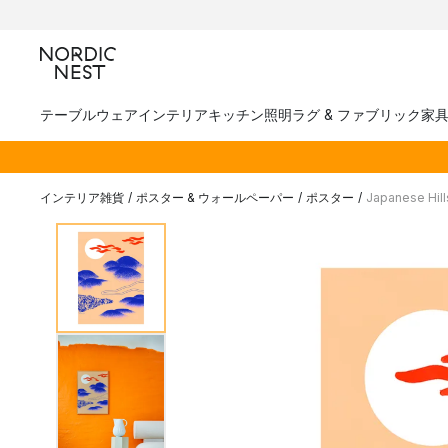
テーブルウェア
インテリア
キッチン
照明
ラグ & ファブリック
家
インテリア雑貨
/
ポスター & ウォールペーパー
/
ポスター
/
Japanese Hi