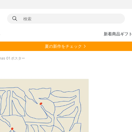
具
新着商品
ギフ
夏の新作をチェック
urnas 01 ポスター