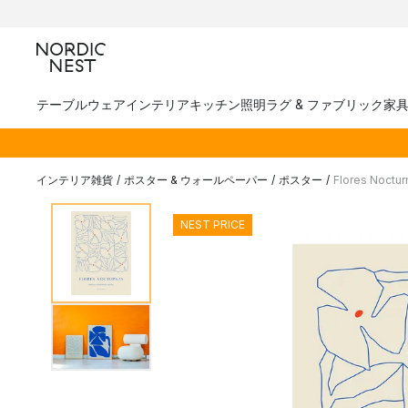
テーブルウェア
インテリア
キッチン
照明
ラグ & ファブリック
家
インテリア雑貨
/
ポスター & ウォールペーパー
/
ポスター
/
Flores Noct
NEST PRICE