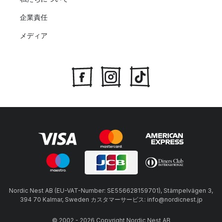
企業責任
メディア
Nordic Nest AB (EU-VAT-Number: SE556628159701), Stämpelvägen 3,
394 70 Kalmar, Sweden カスタマーサービス: info@nordicnest.jp
© 2002 - 2026 Copyright Nordic Nest AB