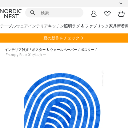
テーブルウェア
インテリア
キッチン
照明
ラグ & ファブリック
家具
新着
夏の新作をチェック
インテリア雑貨
/
ポスター & ウォールペーパー
/
ポスター
/
Entropy Blue 01 ポスター