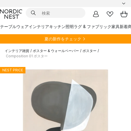
テーブルウェア
インテリア
キッチン
照明
ラグ & ファブリック
家具
新着
夏の新作をチェック
インテリア雑貨
/
ポスター & ウォールペーパー
/
ポスター
/
Composition 01 ポスター
NEST PRICE