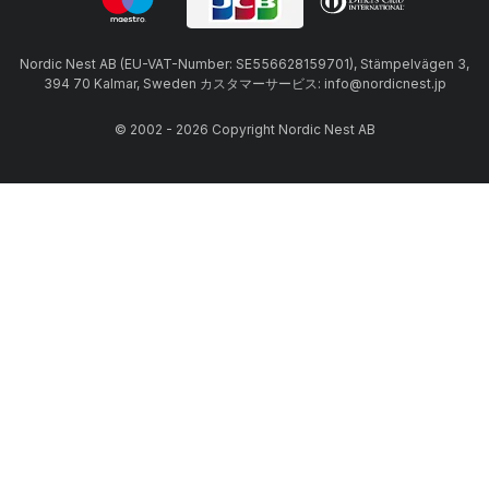
Nordic Nest AB (EU-VAT-Number: SE556628159701), Stämpelvägen 3,
394 70 Kalmar, Sweden カスタマーサービス: info@nordicnest.jp
© 2002 - 2026 Copyright Nordic Nest AB