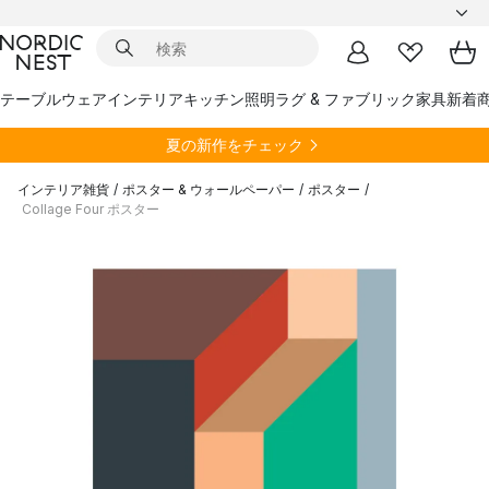
テーブルウェア
インテリア
キッチン
照明
ラグ & ファブリック
家具
新着
夏の新作をチェック
インテリア雑貨
/
ポスター & ウォールペーパー
/
ポスター
/
Collage Four ポスター