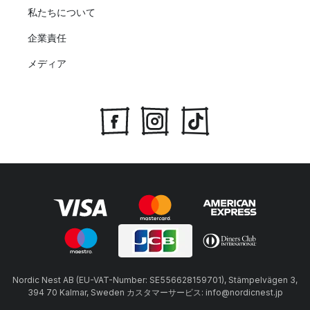
私たちについて
企業責任
メディア
Nordic Nest AB (EU-VAT-Number: SE556628159701), Stämpelvägen 3,
394 70 Kalmar, Sweden カスタマーサービス: info@nordicnest.jp