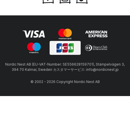
Nordic Nest AB (EU-VAT-Number: SE556628159701), Stämpelvägen 3,
394 70 Kalmar, Sweden カスタマーサービス: info@nordicnest.jp
© 2002 - 2026 Copyright Nordic Nest AB