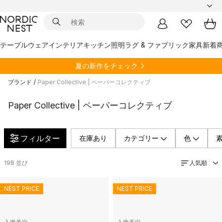
テーブルウェア
インテリア
キッチン
照明
ラグ & ファブリック
家具
新着
夏の新作をチェック
ブランド
/
Paper Collective | ペーパーコレクティブ
Paper Collective | ペーパーコレクティブ
フィルター
在庫あり
カテゴリー
色
人気順
198
並び
NEST PRICE
NEST PRICE