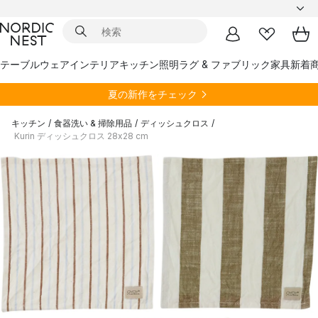
テーブルウェア
インテリア
キッチン
照明
ラグ & ファブリック
家具
新着
夏の新作をチェック
キッチン
/
食器洗い & 掃除用品
/
ディッシュクロス
/
Kurin ディッシュクロス 28x28 cm