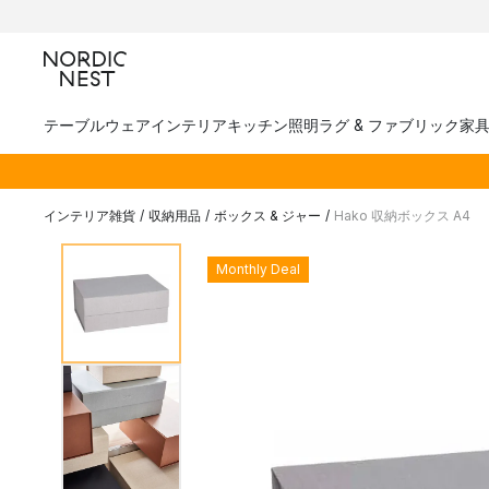
テーブルウェア
インテリア
キッチン
照明
ラグ & ファブリック
家
インテリア雑貨
/
収納用品
/
ボックス & ジャー
/
Hako 収納ボックス A4
Monthly Deal