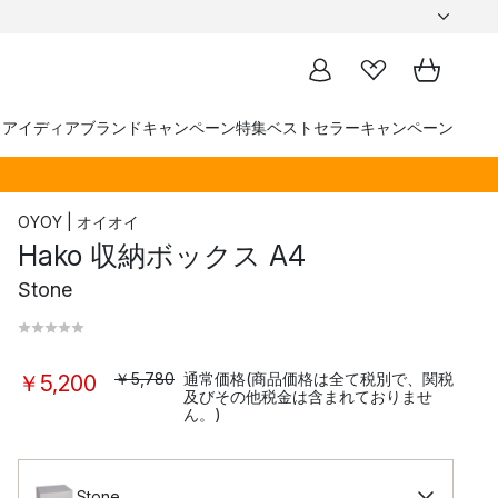
トアイディア
ブランド
キャンペーン
特集
ベストセラー
キャンペーン
OYOY | オイオイ
Hako 収納ボックス A4
Stone
￥5,780
通常価格(商品価格は全て税別で、関税
￥5,200
及びその他税金は含まれておりませ
ん。)
Stone